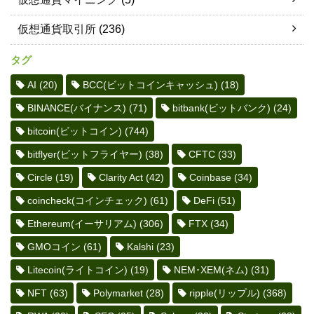
仮想通貨取引所
(236)
タグ
AI
(20)
BCC(ビットコインキャッシュ)
(18)
BINANCE(バイナンス)
(71)
bitbank(ビットバンク)
(24)
bitcoin(ビットコイン)
(744)
bitflyer(ビットフライヤー)
(38)
CFTC
(33)
Circle
(19)
Clarity Act
(42)
Coinbase
(34)
coincheck(コインチェック)
(61)
DeFi
(51)
Ethereum(イーサリアム)
(306)
FTX
(34)
GMOコイン
(61)
Kalshi
(23)
Litecoin(ライトコイン)
(19)
NEM･XEM(ネム)
(31)
NFT
(63)
Polymarket
(28)
ripple(リップル)
(368)