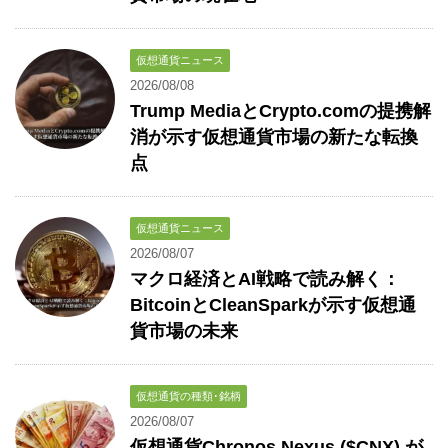
仮想通貨ニュース
2026/08/08
Trump MediaとCrypto.comの提携解
消が示す仮想通貨市場の新たな転換
点
仮想通貨ニュース
2026/08/07
マクロ経済とAI戦略で読み解く：
BitcoinとCleanSparkが示す仮想通
貨市場の未来
仮想通貨の種類･銘柄
2026/08/07
仮想通貨Chronos Nexus ($CNX) が