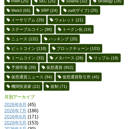
RWA
(20)
SEC
(25)
Solana
(32)
Strategy
(28)
Web3
(65)
XRP
(24)
zaif(ザイフ)
(25)
イーサリアム
(29)
ウォレット
(21)
ステーブルコイン
(98)
トークン化
(19)
ニュース
(132)
ハッキング
(20)
ビットコイン
(118)
ブロックチェーン
(103)
ミームコイン
(33)
メタバース
(28)
リップル
(18)
予測市場
(39)
仮想通貨
(852)
仮想通貨ニュース
(94)
仮想通貨取引所
(45)
機関投資家
(22)
規制
(71)
月別アーカイブ
2026年8月
(45)
2026年7月
(186)
2026年6月
(171)
2026年5月
(153)
2026年4月
(30)