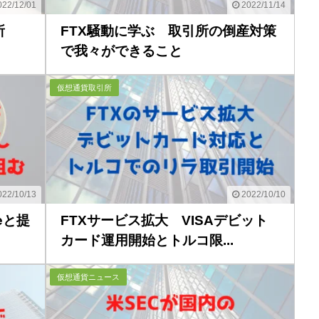
22/12/01
2022/11/14
所
FTX騒動に学ぶ 取引所の倒産対策
で我々ができること
仮想通貨取引所
22/10/13
2022/10/10
seと提
FTXサービス拡大 VISAデビット
カード運用開始とトルコ限...
仮想通貨ニュース