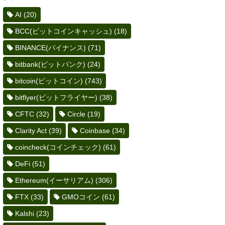
AI
(20)
BCC(ビットコインキャッシュ)
(18)
BINANCE(バイナンス)
(71)
bitbank(ビットバンク)
(24)
bitcoin(ビットコイン)
(743)
bitflyer(ビットフライヤー)
(38)
CFTC
(32)
Circle
(19)
Clarity Act
(39)
Coinbase
(34)
coincheck(コインチェック)
(61)
DeFi
(51)
Ethereum(イーサリアム)
(306)
FTX
(33)
GMOコイン
(61)
Kalshi
(23)