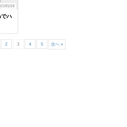
21/01/19
nでハ
2
3
4
5
次へ »