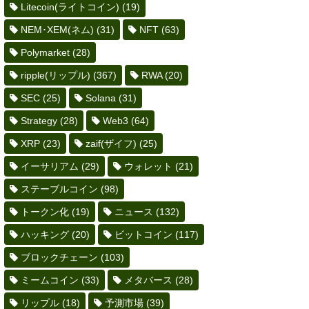
Litecoin(ライトコイン)
(19)
NEM･XEM(ネム)
(31)
NFT
(63)
Polymarket
(28)
ripple(リップル)
(367)
RWA
(20)
SEC
(25)
Solana
(31)
Strategy
(28)
Web3
(64)
XRP
(23)
zaif(ザイフ)
(25)
イーサリアム
(29)
ウォレット
(21)
ステーブルコイン
(98)
トークン化
(19)
ニュース
(132)
ハッキング
(20)
ビットコイン
(117)
ブロックチェーン
(103)
ミームコイン
(33)
メタバース
(28)
リップル
(18)
予測市場
(39)