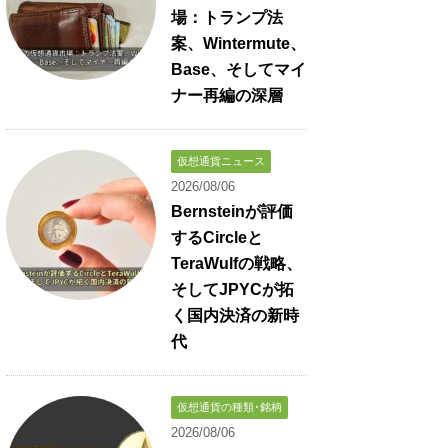
場：トランプ法
案、Wintermute、
Base、そしてマイ
ナー再編の深層
仮想通貨ニュース
2026/08/06
Bernsteinが評価
するCircleと
TeraWulfの戦略、
そしてJPYCが拓
く国内決済の新時
代
仮想通貨の種類･銘柄
2026/08/06