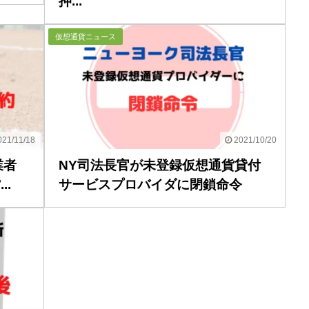
押...
仮想通貨ニュース
21/11/18
2021/10/20
業者
NY司法長官が未登録仮想通貨貸付
.
サービスプロバイダに閉鎖命令