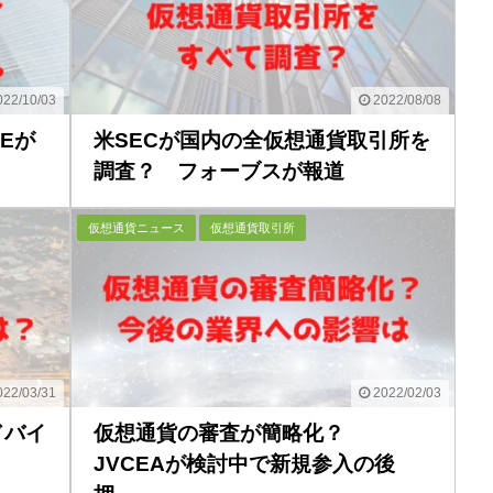
22/10/03
2022/08/08
Eが
米SECが国内の全仮想通貨取引所を
調査？ フォーブスが報道
仮想通貨ニュース
仮想通貨取引所
22/03/31
2022/02/03
がドバイ
仮想通貨の審査が簡略化？
JVCEAが検討中で新規参入の後