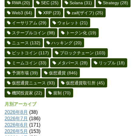
RWA
(20)
SEC
(25)
Solana
(31)
Strategy
(28)
Web3
(64)
XRP
(23)
zaif(ザイフ)
(25)
イーサリアム
(29)
ウォレット
(21)
ステーブルコイン
(98)
トークン化
(19)
ニュース
(132)
ハッキング
(20)
ビットコイン
(117)
ブロックチェーン
(103)
ミームコイン
(33)
メタバース
(28)
リップル
(18)
予測市場
(39)
仮想通貨
(846)
仮想通貨ニュース
(93)
仮想通貨取引所
(45)
機関投資家
(22)
規制
(70)
月別アーカイブ
2026年8月
(38)
2026年7月
(186)
2026年6月
(171)
2026年5月
(153)