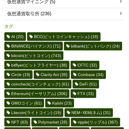
仮想通貨マイニング
(5)
仮想通貨取引所
(236)
タグ
AI
(20)
BCC(ビットコインキャッシュ)
(18)
BINANCE(バイナンス)
(71)
bitbank(ビットバンク)
(24)
bitcoin(ビットコイン)
(743)
bitflyer(ビットフライヤー)
(38)
CFTC
(32)
Circle
(19)
Clarity Act
(39)
Coinbase
(34)
coincheck(コインチェック)
(61)
DeFi
(51)
Ethereum(イーサリアム)
(306)
FTX
(33)
GMOコイン
(61)
Kalshi
(23)
Litecoin(ライトコイン)
(19)
NEM･XEM(ネム)
(31)
NFT
(63)
Polymarket
(28)
ripple(リップル)
(367)