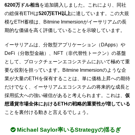
6200万ドル相当
を追加購入しました。これにより、同社
の総保有ETHは
520万ETH以上
に達しています。この大規
模なETH蓄積は、Bitmine Immersionがイーサリアムの長
期的な価値を高く評価していることを示唆しています。
イーサリアムは、分散型アプリケーション（DApps）や
DeFi（分散型金融）、NFT（非代替性トークン）の基盤
として、ブロックチェーンエコシステムにおいて極めて重
要な役割を担っています。Bitmine Immersionのような企
業が大量のETHを保有することは、単に価格上昇への期待
だけでなく、イーサリアムエコシステムの将来的な成長と
採用拡大への強い確信があると考えられます。これは、
仮
想通貨市場全体におけるETHの戦略的重要性が増している
ことを裏付ける動きと言えるでしょう。
Michael Saylor率いるStrategyの揺るぎ