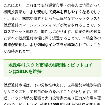
これにより、これまで仮想通貨市場への参入に慎重だった
機関投資家も、
より安心して資本を投じやすくなる
でしょ
う。また、株式や債券といった伝統的なアセットクラスと
仮想通貨のマージンレンディングが統合されることで、ク
ロスアセット戦略の可能性も広がります。伝統金融の知見
と資本が仮想通貨市場に深く浸透することで、市場全体の
構造が変化し、より強固なインフラが構築
されていくこと
が期待されます。
地政学リスクと市場の強靭性：ビットコイ
ンは$81Kを維持
仮想通貨市場は、その分散性ゆえに、世界情勢や地政学的
なリスクに対して独自の反応を示すことがあります。最
近、イラン情勢の緊張と大口投資家の売り圧力が市場を覆
う中で、ビットコインが
8万1000ドル以上
の価格水準を維