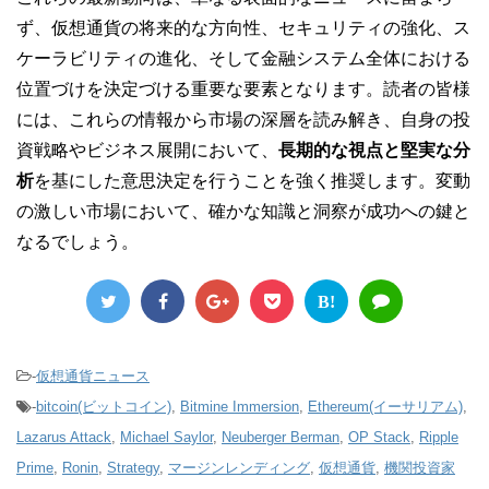
ず、仮想通貨の将来的な方向性、セキュリティの強化、ス
ケーラビリティの進化、そして金融システム全体における
位置づけを決定づける重要な要素となります。読者の皆様
には、これらの情報から市場の深層を読み解き、自身の投
資戦略やビジネス展開において、
長期的な視点と堅実な分
析
を基にした意思決定を行うことを強く推奨します。変動
の激しい市場において、確かな知識と洞察が成功への鍵と
なるでしょう。
B!
-
仮想通貨ニュース
-
bitcoin(ビットコイン)
,
Bitmine Immersion
,
Ethereum(イーサリアム)
,
Lazarus Attack
,
Michael Saylor
,
Neuberger Berman
,
OP Stack
,
Ripple
Prime
,
Ronin
,
Strategy
,
マージンレンディング
,
仮想通貨
,
機関投資家