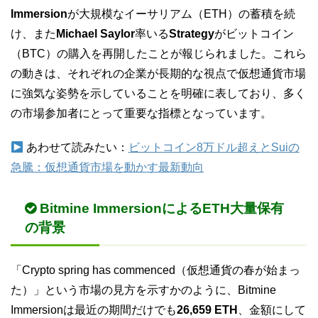
Immersion
が大規模なイーサリアム（ETH）の蓄積を続
け、また
Michael Saylor
率いる
Strategy
がビットコイン
（BTC）の購入を再開したことが報じられました。これら
の動きは、それぞれの企業が長期的な視点で仮想通貨市場
に強気な姿勢を示していることを明確に表しており、多く
の市場参加者にとって重要な指標となっています。
あわせて読みたい：
ビットコイン8万ドル超えとSuiの
急騰：仮想通貨市場を動かす最新動向
Bitmine ImmersionによるETH大量保有
の背景
「Crypto spring has commenced（仮想通貨の春が始まっ
た）」という市場の見方を示すかのように、Bitmine
Immersionは最近の期間だけでも
26,659 ETH
、金額にして