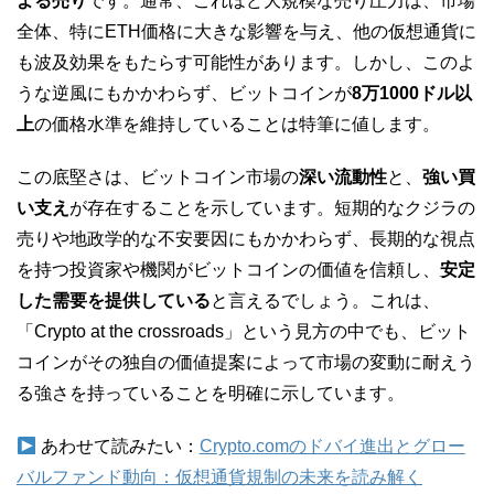
よる売り
です。通常、これほど大規模な売り圧力は、市場
全体、特にETH価格に大きな影響を与え、他の仮想通貨に
も波及効果をもたらす可能性があります。しかし、このよ
うな逆風にもかかわらず、ビットコインが
8万1000ドル以
上
の価格水準を維持していることは特筆に値します。
この底堅さは、ビットコイン市場の
深い流動性
と、
強い買
い支え
が存在することを示しています。短期的なクジラの
売りや地政学的な不安要因にもかかわらず、長期的な視点
を持つ投資家や機関がビットコインの価値を信頼し、
安定
した需要を提供している
と言えるでしょう。これは、
「Crypto at the crossroads」という見方の中でも、ビット
コインがその独自の価値提案によって市場の変動に耐えう
る強さを持っていることを明確に示しています。
あわせて読みたい：
Crypto.comのドバイ進出とグロー
バルファンド動向：仮想通貨規制の未来を読み解く