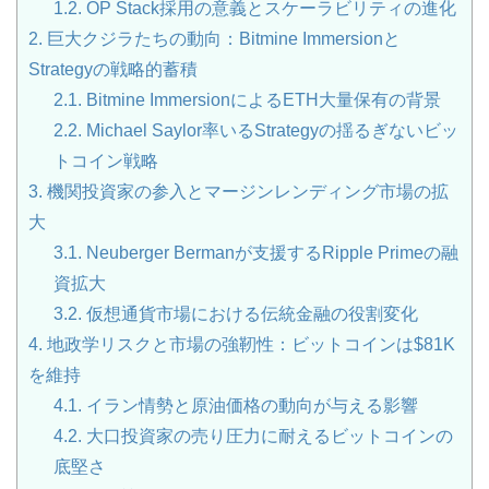
1.2.
OP Stack採用の意義とスケーラビリティの進化
2.
巨大クジラたちの動向：Bitmine Immersionと
Strategyの戦略的蓄積
2.1.
Bitmine ImmersionによるETH大量保有の背景
2.2.
Michael Saylor率いるStrategyの揺るぎないビッ
トコイン戦略
3.
機関投資家の参入とマージンレンディング市場の拡
大
3.1.
Neuberger Bermanが支援するRipple Primeの融
資拡大
3.2.
仮想通貨市場における伝統金融の役割変化
4.
地政学リスクと市場の強靭性：ビットコインは$81K
を維持
4.1.
イラン情勢と原油価格の動向が与える影響
4.2.
大口投資家の売り圧力に耐えるビットコインの
底堅さ