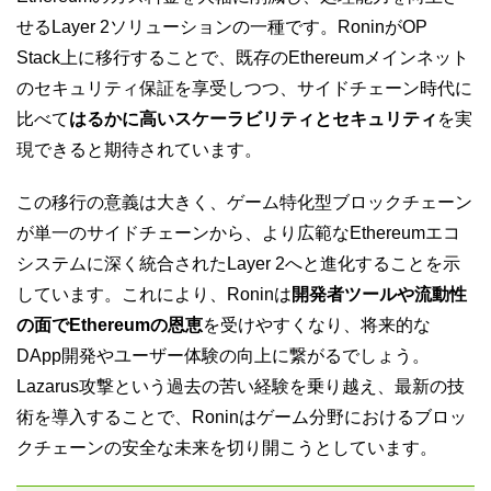
せるLayer 2ソリューションの一種です。RoninがOP
Stack上に移行することで、既存のEthereumメインネット
のセキュリティ保証を享受しつつ、サイドチェーン時代に
比べて
はるかに高いスケーラビリティとセキュリティ
を実
現できると期待されています。
この移行の意義は大きく、ゲーム特化型ブロックチェーン
が単一のサイドチェーンから、より広範なEthereumエコ
システムに深く統合されたLayer 2へと進化することを示
しています。これにより、Roninは
開発者ツールや流動性
の面でEthereumの恩恵
を受けやすくなり、将来的な
DApp開発やユーザー体験の向上に繋がるでしょう。
Lazarus攻撃という過去の苦い経験を乗り越え、最新の技
術を導入することで、Roninはゲーム分野におけるブロッ
クチェーンの安全な未来を切り開こうとしています。