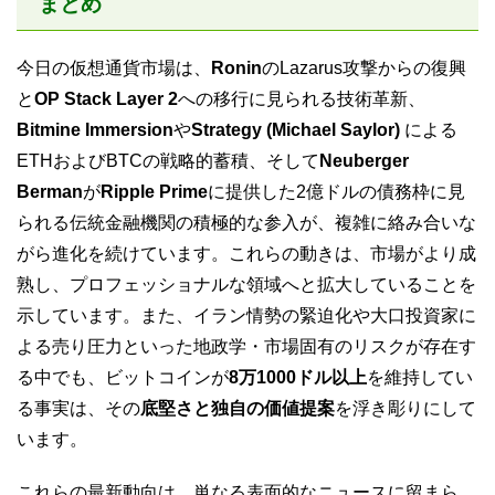
まとめ
今日の仮想通貨市場は、
Ronin
のLazarus攻撃からの復興
と
OP Stack Layer 2
への移行に見られる技術革新、
Bitmine Immersion
や
Strategy (Michael Saylor)
による
ETHおよびBTCの戦略的蓄積、そして
Neuberger
Berman
が
Ripple Prime
に提供した2億ドルの債務枠に見
られる伝統金融機関の積極的な参入が、複雑に絡み合いな
がら進化を続けています。これらの動きは、市場がより成
熟し、プロフェッショナルな領域へと拡大していることを
示しています。また、イラン情勢の緊迫化や大口投資家に
よる売り圧力といった地政学・市場固有のリスクが存在す
る中でも、ビットコインが
8万1000ドル以上
を維持してい
る事実は、その
底堅さと独自の価値提案
を浮き彫りにして
います。
これらの最新動向は、単なる表面的なニュースに留まら