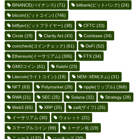
BINANCE(バイナンス)
(71)
bitbank(ビットバンク)
(24)
bitcoin(ビットコイン)
(746)
bitflyer(ビットフライヤー)
(38)
CFTC
(33)
Circle
(19)
Clarity Act
(43)
Coinbase
(34)
coincheck(コインチェック)
(61)
DeFi
(52)
Ethereum(イーサリアム)
(306)
FTX
(34)
GMOコイン
(61)
Kalshi
(23)
Litecoin(ライトコイン)
(19)
NEM･XEM(ネム)
(31)
NFT
(63)
Polymarket
(28)
ripple(リップル)
(368)
RWA
(21)
SEC
(25)
Solana
(32)
Strategy
(28)
Web3
(65)
XRP
(25)
zaif(ザイフ)
(25)
イーサリアム
(30)
ウォレット
(21)
ステーブルコイン
(99)
トークン化
(19)
ニュース
(132)
ハッキング
(20)