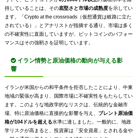
持していることは、その
底堅さと市場の成熟度
を示してい
ます。「Crypto at the crossroads（仮想通貨は岐路に立た
されている）」とアナリストが指摘する通り、市場は多く
の不確実性に直面していますが、ビットコインのパフォー
マンスはその強靭さを証明しています。
イラン情勢と原油価格の動向が与える影
響
イランが米国からの和平条件を拒否したことにより、中東
地域の緊張が高まり、国際市場に不確実性をもたらしてい
ます。このような地政学的なリスクは、伝統的な金融市
場、特に原油価格に直接的な影響を与え、
ブレント原油価
格が104ドルを超える
水準に達しました。一般的に、地政
学リスクが高まると、投資家は「安全資産」とされる金や