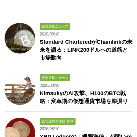
仮想通貨ニュース
2026/08/10
Standard CharteredがChainlinkの未
来を語る：LINK200ドルへの道筋と
市場動向
仮想通貨ニュース
2026/08/10
KimsukyのAI攻撃、H100のBTC戦
略：変革期の仮想通貨市場を深掘り
仮想通貨の種類･銘柄
2026/08/10
XRP Ledgerの「機密送信」が問いか