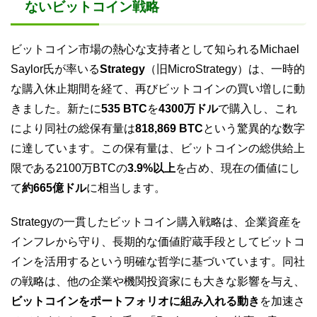
ないビットコイン戦略
ビットコイン市場の熱心な支持者として知られるMichael
Saylor氏が率いる
Strategy
（旧MicroStrategy）は、一時的
な購入休止期間を経て、再びビットコインの買い増しに動
きました。新たに
535 BTC
を
4300万ドル
で購入し、これ
により同社の総保有量は
818,869 BTC
という驚異的な数字
に達しています。この保有量は、ビットコインの総供給上
限である2100万BTCの
3.9%以上
を占め、現在の価値にし
て
約665億ドル
に相当します。
Strategyの一貫したビットコイン購入戦略は、企業資産を
インフレから守り、長期的な価値貯蔵手段としてビットコ
インを活用するという明確な哲学に基づいています。同社
の戦略は、他の企業や機関投資家にも大きな影響を与え、
ビットコインをポートフォリオに組み入れる動き
を加速さ