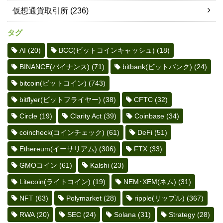
仮想通貨取引所
(236)
タグ
AI
(20)
BCC(ビットコインキャッシュ)
(18)
BINANCE(バイナンス)
(71)
bitbank(ビットバンク)
(24)
bitcoin(ビットコイン)
(743)
bitflyer(ビットフライヤー)
(38)
CFTC
(32)
Circle
(19)
Clarity Act
(39)
Coinbase
(34)
coincheck(コインチェック)
(61)
DeFi
(51)
Ethereum(イーサリアム)
(306)
FTX
(33)
GMOコイン
(61)
Kalshi
(23)
Litecoin(ライトコイン)
(19)
NEM･XEM(ネム)
(31)
NFT
(63)
Polymarket
(28)
ripple(リップル)
(367)
RWA
(20)
SEC
(24)
Solana
(31)
Strategy
(28)