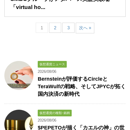
「virtual ho...
1
2
3
次へ »
仮想通貨ニュース
2026/08/06
Bernsteinが評価するCircleと
TeraWulfの戦略、そしてJPYCが拓く
国内決済の新時代
仮想通貨の種類･銘柄
2026/08/06
$PEPETOが描く「カエルの神」の世