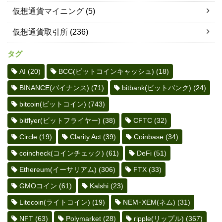
仮想通貨マイニング
(5)
仮想通貨取引所
(236)
タグ
AI
(20)
BCC(ビットコインキャッシュ)
(18)
BINANCE(バイナンス)
(71)
bitbank(ビットバンク)
(24)
bitcoin(ビットコイン)
(743)
bitflyer(ビットフライヤー)
(38)
CFTC
(32)
Circle
(19)
Clarity Act
(39)
Coinbase
(34)
coincheck(コインチェック)
(61)
DeFi
(51)
Ethereum(イーサリアム)
(306)
FTX
(33)
GMOコイン
(61)
Kalshi
(23)
Litecoin(ライトコイン)
(19)
NEM･XEM(ネム)
(31)
NFT
(63)
Polymarket
(28)
ripple(リップル)
(367)