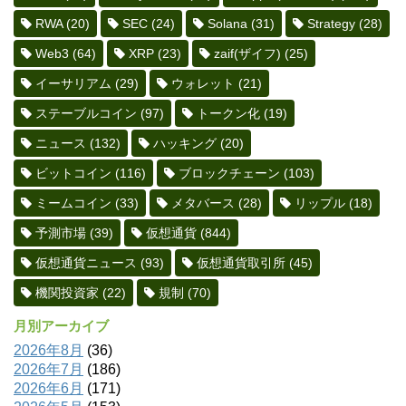
RWA
(20)
SEC
(24)
Solana
(31)
Strategy
(28)
Web3
(64)
XRP
(23)
zaif(ザイフ)
(25)
イーサリアム
(29)
ウォレット
(21)
ステーブルコイン
(97)
トークン化
(19)
ニュース
(132)
ハッキング
(20)
ビットコイン
(116)
ブロックチェーン
(103)
ミームコイン
(33)
メタバース
(28)
リップル
(18)
予測市場
(39)
仮想通貨
(844)
仮想通貨ニュース
(93)
仮想通貨取引所
(45)
機関投資家
(22)
規制
(70)
月別アーカイブ
2026年8月
(36)
2026年7月
(186)
2026年6月
(171)