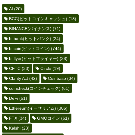
AI
(20)
BCC(ビットコインキャッシュ)
(18)
BINANCE(バイナンス)
(71)
bitbank(ビットバンク)
(24)
bitcoin(ビットコイン)
(744)
bitflyer(ビットフライヤー)
(38)
CFTC
(33)
Circle
(19)
Clarity Act
(42)
Coinbase
(34)
coincheck(コインチェック)
(61)
DeFi
(51)
Ethereum(イーサリアム)
(306)
FTX
(34)
GMOコイン
(61)
Kalshi
(23)