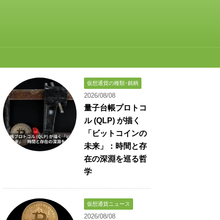
仮想通貨の種類･銘柄
2026/08/08
量子台帳プロトコ
ル (QLP) が描く
「ビットコインの
未来」：時間と存
在の深淵を巡る哲
学
仮想通貨ニュース
2026/08/08