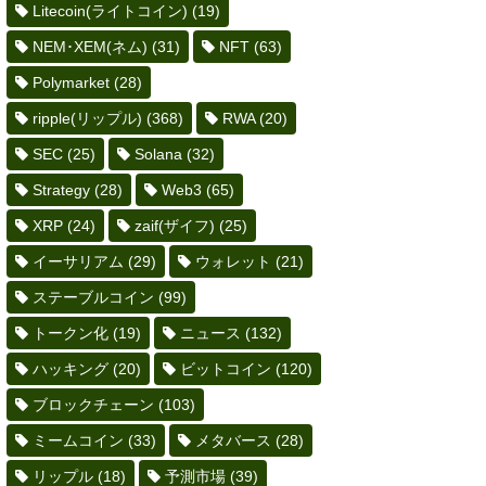
Litecoin(ライトコイン)
(19)
NEM･XEM(ネム)
(31)
NFT
(63)
Polymarket
(28)
ripple(リップル)
(368)
RWA
(20)
SEC
(25)
Solana
(32)
Strategy
(28)
Web3
(65)
XRP
(24)
zaif(ザイフ)
(25)
イーサリアム
(29)
ウォレット
(21)
ステーブルコイン
(99)
トークン化
(19)
ニュース
(132)
ハッキング
(20)
ビットコイン
(120)
ブロックチェーン
(103)
ミームコイン
(33)
メタバース
(28)
リップル
(18)
予測市場
(39)