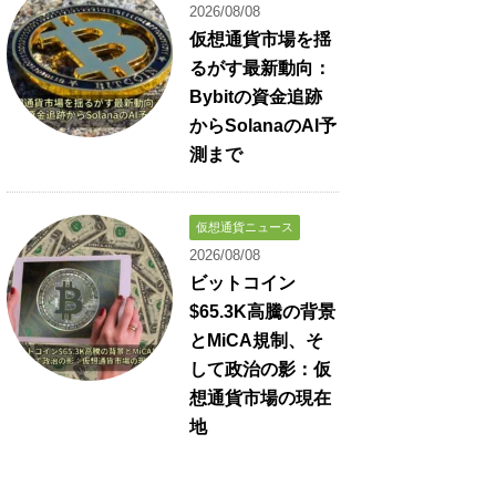
2026/08/08
仮想通貨市場を揺
るがす最新動向：
Bybitの資金追跡
からSolanaのAI予
測まで
仮想通貨ニュース
2026/08/08
ビットコイン
$65.3K高騰の背景
とMiCA規制、そ
して政治の影：仮
想通貨市場の現在
地